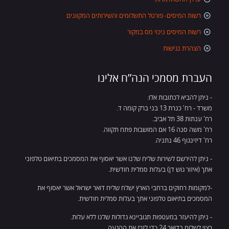
רשות המיסים- פורטל התשלומים והשירותים המקוונים
רשות המיסים ניכוי מס במקור
הצהרת נגישות
העברת מסמכי הנה”ח אלינו
- ניתן להביא לכתובות אלו:
משרד - רח' כנרת 13 בני ברק קומה ד.
רח' ענתות 38 תל אביב.
רח' משה סנה 16 אם המושבות פתח תקווה.
רח' דיזינגוף 46 נתניה.
- ניתן להירשם לשירות שליח שלנו אשר יאסוף את המסמכים בתיאום טלפוני
אתך (איזור גוש דן) בעלות סמלית חודשית.
-למקומות רחוקים ברחבי הארץ ישלח שליח דואר ישראל אשר יאסוף את
המסמכים בתיאום טלפוני אתך בעלות סמלית חודשית.
- ניתן להיעזר במעטפות תגוביינא גדולות שלנו ללא עלות.
רצוי לשלוח בדואר 24 כדי לזרז את ההגעה.