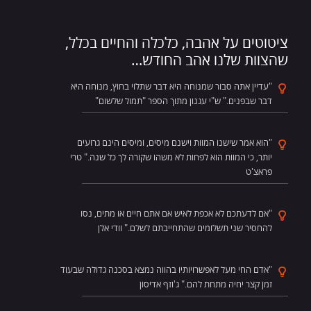
ציטוטים על אהבה, כלכלה והחיים בכלל,
שהצוות שלנו אהב החודש…
"עדיין אתה סבור שמנוחה היא דבר שתלוי בחוץ, מנוחה היא
דבר שבפנים." ש"י עגנון מתוך הספר "תמול שלשום"
"הוא אמר שישנו המוות וישנם מיסים, ומיסים הינם גרועים
יותר, כי המוות הוא לפחות לא משהו שקורה לך כל שנה." טרי
פראצ'ט
"אם לדעתכם לא אכפת לאיש אם אתם חיים או מתים, נסו
להחסיר שני תשלומים שהתחייבתם לשלם." וודי אלן
"אדם החי מעל לאפשרויותיו בהווה נמצא בסכנה גדולה שבעוד
זמן קצר יחיה מתחת להם." ג'וזף אדיסון