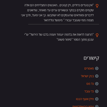
"אין צעדים גדולים, רק קטנים...האנשים המצליחים הם אלה
שקמים מוקדם בבוקר ונשארים ערים עד מאוחר, שדואגים
לדברים ומוודאים שהעסקים לא ישתבשו. כך אני פועל, ולכך אני
מצפה ממי שעובד עבורי." מיטשל גולדהאר
"הרוצה לראות את בלומה יעמוד ויצפה בלבו של הירשל" ש"י
עגנון מתוך הספר "סיפור פשוט"
קישורים
מאמרים
בנק ישראל
כל מס
כל עובד
חילן אשף הנטו
ערוץ ההשתלמויות