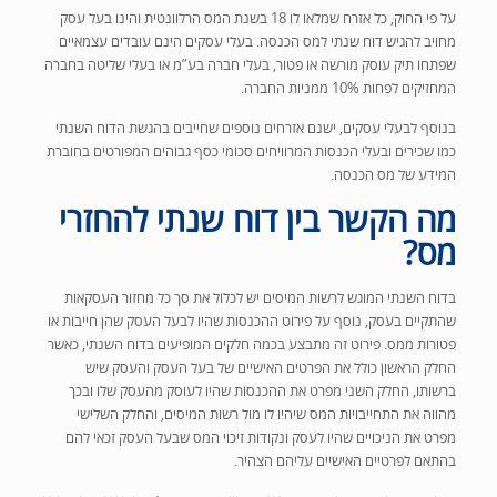
על פי החוק, כל אזרח שמלאו לו 18 בשנת המס הרלוונטית והינו בעל עסק
מחויב להגיש דוח שנתי למס הכנסה. בעלי עסקים הינם עובדים עצמאיים
שפתחו תיק עוסק מורשה או פטור, בעלי חברה בע”מ או בעלי שליטה בחברה
המחזיקים לפחות 10% ממניות החברה.
בנוסף לבעלי עסקים, ישנם אזרחים נוספים שחייבים בהגשת הדוח השנתי
כמו שכירים ובעלי הכנסות המרוויחים סכומי כסף גבוהים המפורטים בחוברת
המידע של מס הכנסה.
מה הקשר בין דוח שנתי להחזרי
מס?
בדוח השנתי המוגש לרשות המיסים יש לכלול את סך כל מחזור העסקאות
שהתקיים בעסק, נוסף על פירוט ההכנסות שהיו לבעל העסק שהן חייבות או
פטורות ממס. פירוט זה מתבצע בכמה חלקים המופיעים בדוח השנתי, כאשר
החלק הראשון כולל את הפרטים האישיים של בעל העסק והעסק שיש
ברשותו, החלק השני מפרט את ההכנסות שהיו לעוסק מהעסק שלו ובכך
מהווה את התחייבויות המס שיהיו לו מול רשות המיסים, והחלק השלישי
מפרט את הניכויים שהיו לעסק ונקודות זיכוי המס שבעל העסק זכאי להם
בהתאם לפרטיים האישיים עליהם הצהיר.