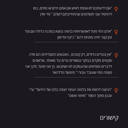
"אם לדעתכם לא אכפת לאיש אם אתם חיים או מתים, נסו
להחסיר שני תשלומים שהתחייבתם לשלם." וודי אלן
"אדם החי מעל לאפשרויותיו בהווה נמצא בסכנה גדולה שבעוד
זמן קצר יחיה מתחת להם." ג'וזף אדיסון
"אין צעדים גדולים, רק קטנים...האנשים המצליחים הם אלה
שקמים מוקדם בבוקר ונשארים ערים עד מאוחר, שדואגים
לדברים ומוודאים שהעסקים לא ישתבשו. כך אני פועל, ולכך אני
מצפה ממי שעובד עבורי." מיטשל גולדהאר
"הרוצה לראות את בלומה יעמוד ויצפה בלבו של הירשל" ש"י
עגנון מתוך הספר "סיפור פשוט"
קישורים