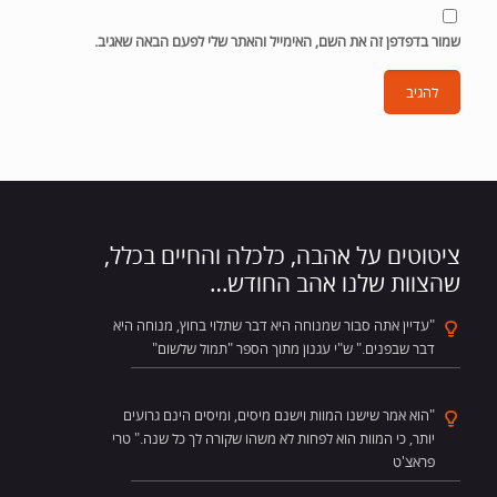
שמור בדפדפן זה את השם, האימייל והאתר שלי לפעם הבאה שאגיב.
ציטוטים על אהבה, כלכלה והחיים בכלל,
שהצוות שלנו אהב החודש…
"עדיין אתה סבור שמנוחה היא דבר שתלוי בחוץ, מנוחה היא
דבר שבפנים." ש"י עגנון מתוך הספר "תמול שלשום"
"הוא אמר שישנו המוות וישנם מיסים, ומיסים הינם גרועים
יותר, כי המוות הוא לפחות לא משהו שקורה לך כל שנה." טרי
פראצ'ט