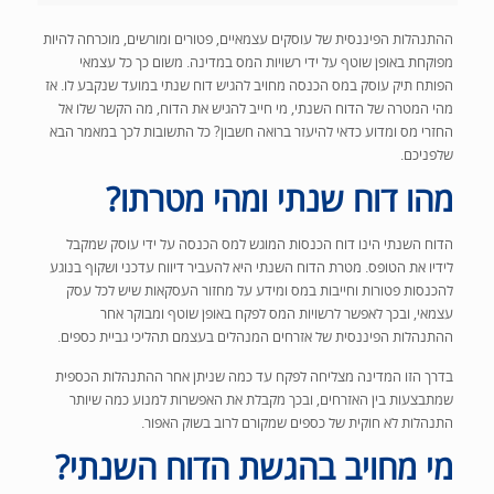
ההתנהלות הפיננסית של עוסקים עצמאיים, פטורים ומורשים, מוכרחה להיות
מפוקחת באופן שוטף על ידי רשויות המס במדינה. משום כך כל עצמאי
הפותח תיק עוסק במס הכנסה מחויב להגיש דוח שנתי במועד שנקבע לו. אז
מהי המטרה של הדוח השנתי, מי חייב להגיש את הדוח, מה הקשר שלו אל
החזרי מס ומדוע כדאי להיעזר ברואה חשבון? כל התשובות לכך במאמר הבא
שלפניכם.
מהו דוח שנתי ומהי מטרתו?
הדוח השנתי הינו דוח הכנסות המוגש למס הכנסה על ידי עוסק שמקבל
לידיו את הטופס. מטרת הדוח השנתי היא להעביר דיווח עדכני ושקוף בנוגע
להכנסות פטורות וחייבות במס ומידע על מחזור העסקאות שיש לכל עסק
עצמאי, ובכך לאפשר לרשויות המס לפקח באופן שוטף ומבוקר אחר
ההתנהלות הפיננסית של אזרחים המנהלים בעצמם תהליכי גביית כספים.
בדרך הזו המדינה מצליחה לפקח עד כמה שניתן אחר ההתנהלות הכספית
שמתבצעות בין האזרחים, ובכך מקבלת את האפשרות למנוע כמה שיותר
התנהלות לא חוקית של כספים שמקורם לרוב בשוק האפור.
מי מחויב בהגשת הדוח השנתי?