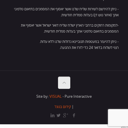
- ניתן להירשם לשירות שליח שלנו אשר יאסוף את המסמכים בתיאום טלפוני
אתך (איזור גוש דן) בעלות סמלית חודשית.
-למקומות רחוקים ברחבי הארץ ישלח שליח דואר ישראל אשר יאסוף את
המסמכים בתיאום טלפוני אתך בעלות סמלית חודשית.
- ניתן להיעזר במעטפות תגוביינא גדולות שלנו ללא עלות.
רצוי לשלוח בדואר 24 כדי לזרז את ההגעה.
Site by:
VISUAL
- Pure Interactive
|
קידום בגוגל
//]]>