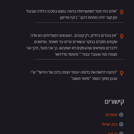
"אדם החי מעל לאפשרויותיו בהווה נמצא בסכנה גדולה שבעוד
זמן קצר יחיה מתחת להם." ג'וזף אדיסון
"אין צעדים גדולים, רק קטנים...האנשים המצליחים הם אלה
שקמים מוקדם בבוקר ונשארים ערים עד מאוחר, שדואגים
לדברים ומוודאים שהעסקים לא ישתבשו. כך אני פועל, ולכך אני
מצפה ממי שעובד עבורי." מיטשל גולדהאר
"הרוצה לראות את בלומה יעמוד ויצפה בלבו של הירשל" ש"י
עגנון מתוך הספר "סיפור פשוט"
קישורים
מאמרים
בנק ישראל
כל מס