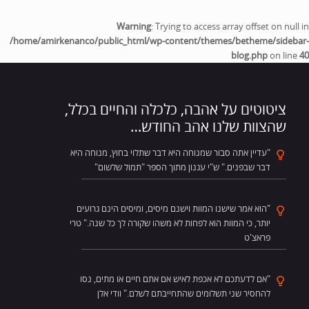
Warning
: Trying to access array offset on null in
/home/amirkenanco/public_html/wp-content/themes/betheme/sidebar-
blog.php
on line
40
ציטוטים על אהבה, כלכלה והחיים בכלל,
שהצוות שלנו אהב החודש…
"עדיין אתה סבור שמנוחה היא דבר שתלוי בחוץ, מנוחה היא
דבר שבפנים." ש"י עגנון מתוך הספר "תמול שלשום"
"הוא אמר שישנו המוות וישנם מיסים, ומיסים הינם גרועים
יותר, כי המוות הוא לפחות לא משהו שקורה לך כל שנה." טרי
פראצ'ט
"אם לדעתכם לא אכפת לאיש אם אתם חיים או מתים, נסו
להחסיר שני תשלומים שהתחייבתם לשלם." וודי אלן