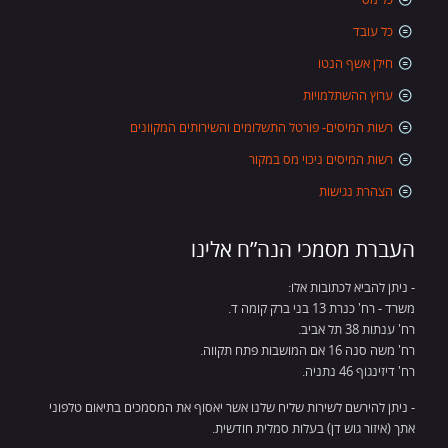
כל עובד
חילן אשף הנטו
ערוץ ההשתלמויות
רשות המיסים- פורטל התשלומים והשירותים המקוונים
רשות המיסים ניכוי מס במקור
הצהרת נגישות
העברת מסמכי הנה”ח אלינו
- ניתן להביא לכתובות אלו:
משרד - רח' כנרת 13 בני ברק קומה ד.
רח' ענתות 38 תל אביב.
רח' משה סנה 16 אם המושבות פתח תקווה.
רח' דיזינגוף 46 נתניה.
- ניתן להירשם לשירות שליח שלנו אשר יאסוף את המסמכים בתיאום טלפוני
אתך (איזור גוש דן) בעלות סמלית חודשית.