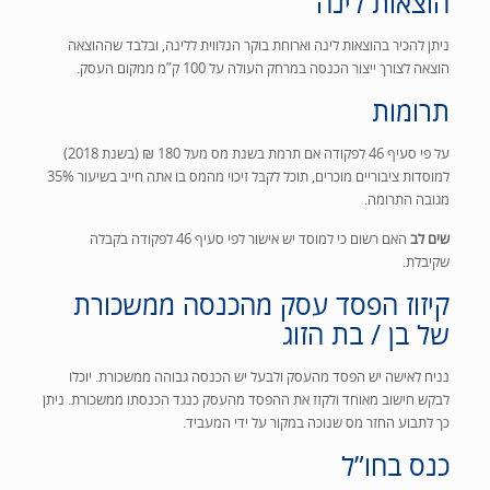
הוצאות לינה
ניתן להכיר בהוצאות לינה וארוחת בוקר הנלווית ללינה, ובלבד שההוצאה
הוצאה לצורך
ייצור הכנסה במרחק העולה על 100 ק”מ ממקום העסק.
תרומות
על פי סעיף 46 לפקודה אם תרמת בשנת מס מעל 180 ₪ (בשנת 2018)
למוסדות ציבוריים מוכרים, תוכל לקבל זיכוי מהמס בו אתה חייב בשיעור 35%
מגובה התרומה.
שים לב
האם רשום כי למוסד יש אישור לפי סעיף 46 לפקודה בקבלה
שקיבלת.
קיזוז הפסד עסק מהכנסה ממשכורת
של בן / בת הזוג
נניח לאישה יש הפסד מהעסק ולבעל יש הכנסה גבוהה ממשכורת. יוכלו
לבקש חישוב מאוחד ולקזז את ההפסד מהעסק כנגד הכנסתו ממשכורת. ניתן
כך לתבוע החזר מס שנוכה במקור על ידי המעביד.
כנס בחו”ל