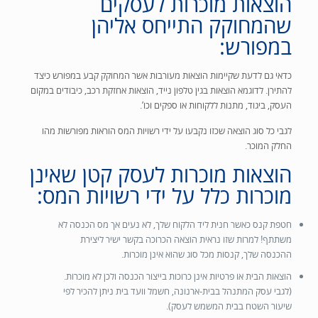
הוצאות מוכרות לעסקים
שהמחוקק התייחס אליהן
במפורש:
כדאי גם לדעת שקיימות הוצאות מעורבות אשר המחוקק קבע במפורש כיצד
להתירן. לדוגמא הוצאות בגין טלפון נייד, הוצאות אחזקת רכב, כיבודים במקום
העסק, ביגוד, מתנות ללקוחות או ספקים וכו’.
לגבי כל סוג הוצאה שכזו נקבעו על ידי רשויות המס הוראות מפורשות מהו
החלק המוכר.
הוצאות מוכרות לעסק קטן שאינן
מוכרות כלל על ידי רשויות המס:
חטפת קנס כאשר חנית ליד הלקוח שלך, לא נעים אך מס הכנסה לא
משתתף!
למרות שזו נראית הוצאה הכרוכה בקשר ישיר ליצירת
ההכנסה שלך, קנסות מכל סוג שהוא אינן מוכרות.
הוצאות הבית או פרטיות אינן כרוכות בייצור הכנסה ולכן לא מוכרות.
(לגבי עסק המתנהל בבית-ארנונה, חשמל וועד בית ניתן להכיר לפי
שיעור השטח בבית המשמש לעסק).