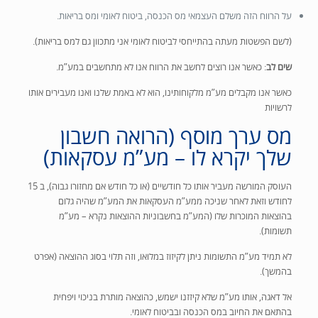
על הרווח הזה משלם העצמאי מס הכנסה, ביטוח לאומי ומס בריאות.
(לשם הפשטות מעתה בהתייחסי לביטוח לאומי אני מתכוון גם למס בריאות).
שים לב
: כאשר אנו רוצים לחשב את הרווח אנו לא מתחשבים במע”מ.
כאשר אנו מקבלים מע”מ מלקוחותינו, הוא לא באמת שלנו ואנו מעבירים אותו
לרשויות
מס ערך מוסף (הרואה חשבון
שלך יקרא לו – מע”מ עסקאות)
העוסק המורשה מעביר אותו כל חודשיים (או כל חודש אם מחזורו גבוה), ב 15
לחודש
וזאת לאחר שניכה ממע”מ העסקאות את המע”מ שהיה גלום
בהוצאות המוכרות שלו (המע”מ בחשבוניות ההוצאות נקרא – מע”מ
תשומות).
לא תמיד מע”מ התשומות ניתן לקיזוז במלואו, וזה תלוי בסוג ההוצאה (אפרט
בהמשך).
אל דאגה, אותו מע”מ שלא קיזזנו ישמש, כהוצאה מותרת בניכוי ויפחית
בהתאם את החיוב במס הכנסה ובביטוח לאומי.