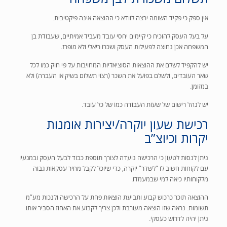
אין ספק כי פקיד השומה ירצה לוודא כי ההוצאה אינה פיקטיבית.
על בעל העסק להוכיח כי קיימים יחסי עובד מעביד אמיתיים, שעבודת בן
המשפחה אכן נחוצה לפעילות העסק ושכרו ריאלי ולא מופרז.
יש להקפיד לשלם את ההוצאות הסוציאליות המחויבות על פי חוק כמו לכל
שאר העובדים, ולשלם בפועל את השכר (רצוי תשלום בשיק או העברה) ולא
במזומן.
יש לנהל רישום של שעות העבודה כמו של כל עובד.
רכישת שעון יוקרה/יצירות אומנות
יקרות וכיוצ”ב
ניתן לנסות לטעון כי הרכישה נועדה לצורך תוספת כבוד לבעל העסק ובמגעיו
עם לקוחות חשוב לו “לשדר” יוקרה, כדי שיוכל לקבל מחיר עסקאות גבוה
מלקוחותיו כיאה למי שבמעמדו.
ההוצאה תוכר כרכוש קבוע ותביעת הוצאות פחת על הרכישה ולנכות מע”מ
תשומות. נראה שזו הוצאה מעורבת ולכן צריך לקבוע את האחוז הסביר אותו
ניתן יהיה לדרוש כעסקי.