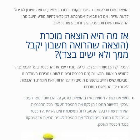
הוצאות מוכרות לעסקים שאינן תקופתיות ובהן נשאת, הרואה חשבון לא יכול
לדעת עליהן, אם לא תביא
לו אסמכתא. לכן כדאי להיות מודע היטב מהן
ההוצאות המוכרות בעסק שלך ולתבוע אותן כיאות.
אז מה היא הוצאה מוכרת
(הוצאה שהרואה חשבון יקבל
ממך ולא ישים בצד)?
לעסק יש הכנסות וידוע לכל, כי על מנת לייצר את ההכנסה בעל העסק צריך
להוציא הוצאות. הרשויות (מס הכנסה וביטוח לאומי) מכירות בעובדה זו
ומבינות שיש לחייב בתשלום מיסים רק על הרווח, זאת אומרת: ההכנסות
לאחר ניכוי ההוצאות המוכרות.
טיפ:
אם בשנה מסוימת עלו ההוצאות בעסק על הכנסותיו נוצר הפסד
עסקי. בחישוב המס ניתן לקזז את ההפסד העסקי מכל ההכנסות
האחרות שהיו לבעל העסק, לדוג’ ממשכורת ואם לא היתה הכנסה
שניתן לקזז ממנה, ניתן לגלגל את ההפסד לשנים הבאות עד שיתקזז
כנגד הכנסה מעסק.