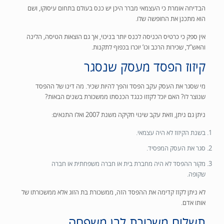
הבדיחה אומרת כי העצמאי מברר היכן יש כנס בעולם בתחום עיסוקו, ושם
הוא מתכנן את החופשה שלו.
אין ספק כי כרטיס הכניסה לכנס יותר בניכוי, אך גם הוצאות הטיסה, הלינה
והאש”ל,
שכירות הרכב וכו’ יוכרו בכפוף לתקנות.
קיזוז הפסד מעסק שנסגר
מי שסגר את העסק עקב הפסד והפך להיות שכיר. מה דינו של ההפסד
שנוצר לו? האם יוכל לקזזו כנגד הכנסתו ממשכורת בשנים הבאות?
ניתן גם ניתן, וזאת עקב שינוי חקיקה משנת 2007 ואלו התנאים:
בשנת הקיזוז לא היה עצמאי.
סגר את העסק המפסיד.
מקור ההפסד לא היה מחברת בית או חברה משפחתית או חברה
שקופה.
לא ניתן לקזז קדימה את ההפסד הזה, ממשכורת בת הזוג אלא ממשכורתו של
אותו אדם.
תשלום משכורת לבן משפחה