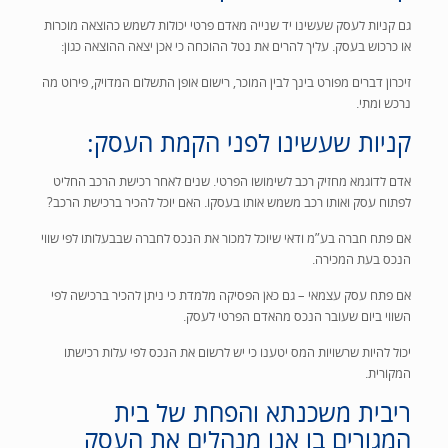
גם קניות לעסק שעשינו יד שנייה מאדם פרטי יכולות לשמש כהוצאה מוכרות
או כרכוש בעסק. עליך להרים את נטל ההוכחה כי אכן יצאה ההוצאה כגון:
זיכרון דברים מפורט בינך לבין המוכר, רישום אופן התשלום המדויק, פירוט מה
נרכש ומתי.
קניות שעשינו לפני הקמת העסק:
אדם לדוגמא מחזיק רכב לשימושו הפרטי. שנים לאחר רכישת הרכב החליט
לפתוח עסק ואותו רכב משמש אותו בעסקו. האם יוכל להכיר ברכישת הרכב?
אם פתח חברה בע”מ ודאי שיוכל למכור את הנכס לחברה שבבעלותו לפי שווי
הנכס בעת המכירה.
אם פתח עסק עצמאי – גם כאן הפסיקה מלמדת כי ניתן להכיר ברכישה לפי
השווי ביום שעובר הנכס מהאדם הפרטי לעסק.
יכול להיות שרשויות המס יטענו כי יש לרשום את הנכס לפי עלות רכישתו
המקורית.
ריבית משכנתא והפחת של בית
המגורים בו אנו מנהלים את העסק