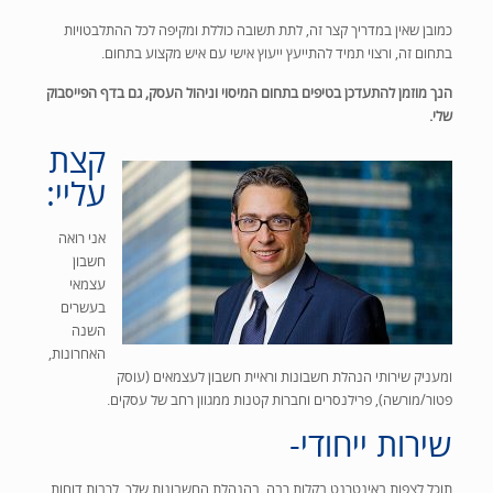
כמובן שאין במדריך קצר זה, לתת תשובה כוללת ומקיפה לכל ההתלבטויות
בתחום זה, ורצוי תמיד להתייעץ ייעוץ אישי עם איש מקצוע בתחום.
הנך מוזמן להתעדכן בטיפים בתחום המיסוי וניהול העסק, גם בדף הפייסבוק
שלי.
קצת
עליי:
אני רואה
חשבון
עצמאי
בעשרים
השנה
האחרונות,
ומעניק שירותי הנהלת חשבונות וראיית חשבון לעצמאים (עוסק
פטור/מורשה), פרילנסרים וחברות קטנות ממגוון רחב של עסקים.
שירות ייחודי-
תוכל לצפות באינטרנט בקלות רבה, בהנהלת החשבונות שלך, לרבות
דוחות