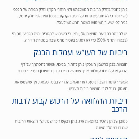
ניתן להכיר בחלק מריבית המשכנתא (לא החזרי הקרן) וחלק מפחת על הנכס
(יש לזכור כי לא תובעים פחת על רכיב הקרקע בנכס) וזאת לפי חלק יחסי,
נניח לפי שיעור השימוש בשטח המשמש לעסק.
יש להיזהר בתביעת הוצאות אלו, ורצוי כי השימוש למגורים יהיה מכריע ומהותי
(לבטח יותר מ 50%) כדי לא לפגוע בפטור ממס שבח במכירת הדירה.
ריביות של העו”ש ועמלות הבנק
הוצאות בנק בחשבון העסקי ניתן להתירן בניכוי. אפשר להסתמך על דף
הבנק או על ריכוז עמלות. צריך שתהיה הפרדה בין החשבון העסקי לפרטי.
אפשר לפתוח חשבון נוסף, לאו דווקא בהגדרה בבנק כעסקי, אך שישמש את
העסק. כנ”ל לגבי הוצאות ריבית העו”ש.
ריביות ההלוואה על הרכוש קבוע לרבות
הרכב
כמובן שניתן להכיר בהוצאות אלו. ניתן לבקש ריכוז שנתי של הוצאות הריבית
שנגבו במהלך השנה.