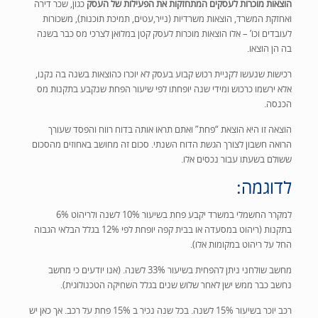
הוצאות מוכרות לעסקים המתחזקות את הפעילות של העסק
כגון, שכר דירה
ואחזקת המשרד, הוצאות משרדיות (נייר,עטים, תמיכת תוכנות), משכורות
לעובדים וכו’ – אלו הוצאות מוכרות לעסק קטן במלואן לצרכי מס כבר בשנה
בה הן הוצאו.
רכישות שנעשו לקניית רכוש קבוע בעסק לא יוכרו כהוצאות בשנה בה נקנו,
אלא ירשמו כרכוש ומידי שנה יופחתו לפי שיעור הפחת שנקבע בתקנות מס
הכנסה.
הוצאה זו היא הוצאת “פחת” ואתם תראו אותה בדוח רווח והפסד שעורך
הרואה חשבון לצורך הגשת הדוח השנתי. סכום זה מחושב באחוזים מהסכום
ששולם בשעתו עבור נכסים אלו.
לדוגמה:
למקרר החשמלי במשרד יקבע פחת בשיעור 10% לשנה ולריהוט 6%
בתקנות (ריהוט במסעדה או בבית קפה יופחת לפי 12% בגלל הבלאי הגבוה
החל על ריהוט במקומות אלו).
מחשב שולחני ניתן להפחית בשיעור 33% לשנה. (אנו יודעים כי מחשב
נחשב כבר ממש ישן לאחר שלוש שנים בגלל השחיקה הטכנולוגית).
רכב יוכר בשיעור 15% לשנה. בכל שנה נכיר ב 15% פחת על רכב. אך כאן יש