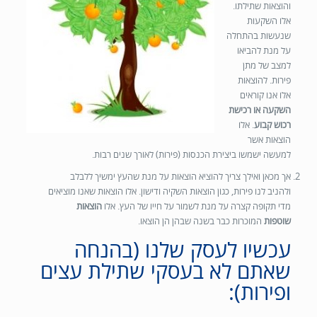
והוצאות שתילתו.
אלו השקעות
שנעשות בהתחלה
על מנת להביאו
למצב של מתן
פירות. להוצאות
אלו אנו קוראים
השקעה או רכישת
רכוש קבוע
. אלו
הוצאות אשר
למעשה ישמשו ביצירת הכנסות (פירות) לאורך שנים רבות.
אך מכאן ואילך צריך להוציא הוצאות על מנת שהעץ ימשיך ללבלב
ולהניב לנו פירות,
כגון הוצאות השקיה ודישון. אלו הוצאות שאנו מוציאים
מדי תקופה קצרה על מנת לשמור על חייו של העץ. אלו
הוצאות
שוטפות
המוכרות כבר בשנה שבהן הן הוצאו.
עכשיו לעסק שלנו (בהנחה
שאתם לא בעסקי שתילת עצים
ופירות):