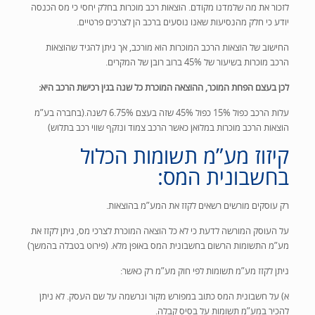
לזכור את מה שלמדנו מקודם. הוצאות רכב מוכרות בחלק יחסי כי מס הכנסה
יודע כי חלק מהנסיעות שאנו נוסעים ברכב הן לצרכים פרטיים.
החישוב של הוצאות הרכב המוכרות הוא מורכב, אך ניתן להגיד שהוצאות
הרכב מוכרות בשיעור של 45% ברוב רובן של המקרים.
לכן בעצם הפחת המוכר, ההוצאה המוכרת כל שנה בגין רכישת הרכב היא:
עלות הרכב כפול 15% כפול 45% שזה בעצם 6.75% לשנה.(בחברה בע”מ
הוצאות הרכב מוכרות במלואן כאשר הרכב צמוד ונזקף שווי רכב בתלוש)
קיזוז מע”מ תשומות הכלול
בחשבונית המס:
רק עוסקים מורשים רשאים לקזז את המע”מ בהוצאות.
על העוסק המורשה לדעת כי לא כל הוצאה המוכרת לצרכי מס, ניתן לקזז את
מע”מ התשומות הרשום בחשבונית המס באופן מלא. (פירוט בטבלה בהמשך)
ניתן לקזז מע”מ תשומות לפי חוק מע”מ רק כאשר:
א)
על חשבונית המס כתוב במפורש מקור ונרשמה על שם העסק. לא ניתן
להכיר במע”מ תשומות על בסיס קבלה.