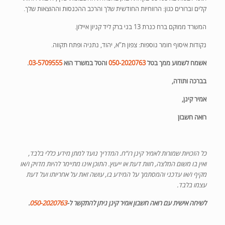
קלים וברורים כגון: הרווחיות החודשית שלך והרכב ההכנסות וההוצאות שלך.
המשרד ממוקם ברח כנרת 13 בני ברק ליד קניון איילון.
נקודות איסוף חומר נוספות: צפון ת”א, יהוד, נתניה ופתח תקווה.
אשמח לשמוע ממך בטל
050-2020763
והטל במשרד הוא
03-5709555
.
בברכה ותודה,
אמיר קינן,
רואה חשבון
כל הזכויות שמורות לאמיר קינן רו”ח. המדריך נועד למתן מידע כללי בלבד,
ואין בו משום המלצה, חוות דעת או ייעוץ. התוכן אינו מתיימר להיות מדויק ו/או
מקיף ו/או עדכני והמסתמך על המידע בו, עושה זאת על אחריותו ועל דעת
עצמו בלבד.
לשיחה אישית עם רואה חשבון אמיר קינן ניתן להתקשר ל-
050-2020763
.