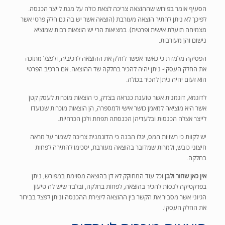
הסעיף אומר בפירוש שההוצאה צריכה לצאת
כולה
על מנת לייצר הכנסה.
לפיכך לא ניתן להתיר הוצאה מעורבת (הוצאה אשר יש בה גם חלק פרטי אשר
מצמיחה תועלת אישית ופרטית). במציאות הרי יש הוצאות רבות שמוציא
נישום והן מעורבות.
הפסיקה מלמדת כי כאשר אפשר לחלק את ההוצאה לרכיביה, ולפצל מתוכה
את החלק העסקי- ניתן יהיה להכיר בחלקה של ההוצאה. אם הרכיב הפרטי
הוא זעום יהיה ניתן להכיר בכולה.
לדוגמא, דוגמנית אשר טוענת כנראה בצדק, כי הוצאות מוכרות לעסק קטן
אשר היא מוציאה למאמן כושר אישי ולמספרה, הן הוצאות מוכרות שנועדו
לייצר אצלה הכנסות ובלעדיהן הכנסתה תפחת ולכן הכרחיות.
יש לקוות כי רשויות המס, יגלו הבנה כי הדוגמנית צריכה לשמור על מראה
חיצוני כובש,
ולמרות שמדובר בהוצאה מעורבת, יסכימו להתירה לפחות
בחלקה.
אין כאן שחור ולבן
וכל עוד המחוקק לא דן בהוצאה מסוימת במפורש, ניתן
בפרקטיקה
לנסות להכיר בהוצאה, לפחות בחלקה, ובלבד שיש לה טיעון
הגיוני אשר מסביר את הקשר בין ההוצאה ליצירת ההכנסה וניתן לפצל בבירור
את החלק העסקי.