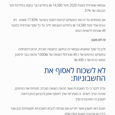
עצמאי שמרוויח בשנת 2020 מעל 14,580 ₪ בחודש כבר נמצא במדרגת מס
הכנסה של 31%.
אם מוסיפים על זה את התשלום לביטוח לאומי בשיעור 17.83% ואופס…לא
נעים אבל מעל 14,580 ₪ בחודש העצמאי חייב על כל שקל שהרוויח כמעט
49 אגורות לרשויות המס.
זה לא מעט.
ולכן כל שקל שמוציא עצמאי זה ונחשב כהוצאה מוכרת, יגרום להפחתה
בתשלום המיסים של כ 49 אגורות!! הוצאה של 1000₪ מהווה כבר חיסכון
ממשי בכיס של כ 490 ₪!
לא לשכוח לאסוף את
החשבוניות:
עליך לזכור כי כל חשבונית אשר תהווה הוצאה מוכרת, תפחית את המיסים,
שיהיה עליך לשלם. זו האחריות שלך לאסוף אותן ולהביאן בזמן לרואה
חשבון.זה האינטרס שלך.
ישנם רואי חשבון אשר יתריעו אם שכחת להביא חשבוניות תקופתיות כגון שכר
דירה או ארנונה וישנם כאלו שלא.