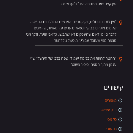
זמן קצר יחיה מתחת להם." ג'וזף אדיסון
"אין צעדים גדולים, רק קטנים...האנשים המצליחים הם אלה
שקמים מוקדם בבוקר ונשארים ערים עד מאוחר, שדואגים
לדברים ומוודאים שהעסקים לא ישתבשו. כך אני פועל, ולכך אני
מצפה ממי שעובד עבורי." מיטשל גולדהאר
"הרוצה לראות את בלומה יעמוד ויצפה בלבו של הירשל" ש"י
עגנון מתוך הספר "סיפור פשוט"
קישורים
מאמרים
בנק ישראל
כל מס
כל עובד