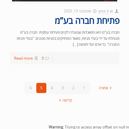
at
amir k
ספטמבר 13, 2020
פתיחת חברה בע”מ
חברה בע”מ היא התאגדות שנועדה לקיים פעילות עסקית. חברה בע”מ
מנוהלת על ידי בעלי מניות, כאשר המחזיקים במניות מכונים: “בעלי מניות
החברה”. כל אדם יכול לפתוח […]
Read more
0
אחורה
1
2
3
4
5
6
קדימה
Warning
: Trying to access array offset on null in