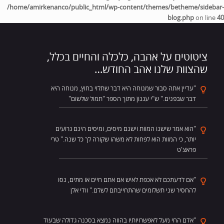
/home/amirkenanco/public_html/wp-content/themes/betheme/sidebar-
blog.php
on line
40
ציטוטים על אהבה, כלכלה והחיים בכלל,
שהצוות שלנו אהב החודש…
"עדיין אתה סבור שמנוחה היא דבר שתלוי בחוץ, מנוחה היא
דבר שבפנים." ש"י עגנון מתוך הספר "תמול שלשום"
"הוא אמר שישנו המוות וישנם מיסים, ומיסים הינם גרועים
יותר, כי המוות הוא לפחות לא משהו שקורה לך כל שנה." טרי
פראצ'ט
"אם לדעתכם לא אכפת לאיש אם אתם חיים או מתים, נסו
להחסיר שני תשלומים שהתחייבתם לשלם." וודי אלן
"אדם החי מעל לאפשרויותיו בהווה נמצא בסכנה גדולה שבעוד