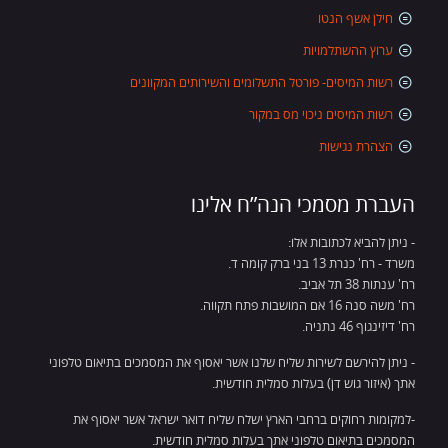
חילן אשף הנטו
ערוץ ההשתלמויות
רשות המיסים- פורטל התשלומים והשירותים המקוונים
רשות המיסים ניכוי מס במקור
הצהרת נגישות
העברת מסמכי הנה”ח אלינו
- ניתן להביא לכתובות אלו:
משרד - רח' כנרת 13 בני ברק קומה ד.
רח' ענתות 38 תל אביב.
רח' משה סנה 16 אם המושבות פתח תקווה.
רח' דיזינגוף 46 נתניה.
- ניתן להירשם לשירות שליח שלנו אשר יאסוף את המסמכים בתיאום טלפוני
אתך (איזור גוש דן) בעלות סמלית חודשית.
-למקומות רחוקים ברחבי הארץ ישלח שליח דואר ישראל אשר יאסוף את
המסמכים בתיאום טלפוני אתך בעלות סמלית חודשית.