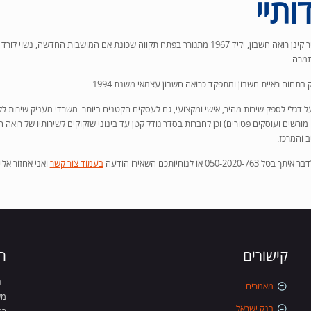
ותיי
שמי אמיר קינן רואה חשבון, יליד 1967 מתגורר בפתח תקווה שכונת אם המושבות החדשה, נשוי
תמרה.
 בתחום ראיית חשבון ומתפקד כרואה חשבון עצמאי משנת 1994.
 דגלי לספק שירות מהיר, אישי ומקצועי, גם לעסקים הקטנים ביותר. משרדי מעניק שירות ל
מורשים ועוסקים פטורים) וכן לחברות בסדר גודל קטן עד בינוני שזקוקים לשירותיו של רואה ח
 והמרכז.
050-2020-76 או לנוחיותכם השאירו הודעה
בעמוד צור קשר
ואני אחזור אלי
קישורים
ה
- 
מאמרים
משרד
בנק ישראל