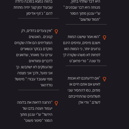
היא דבר שתלוי בחוץ,
בהווה נמצא בסכנה גדולה
מנוחה היא דבר שבפנים."
שבעוד זמן קצר יחיה מתחת
ש"י עגנון מתוך הספר
להם." ג'וזף אדיסון
"תמול שלשום"
"אין צעדים גדולים, רק
"הוא אמר שישנו המוות
קטנים...האנשים
וישנם מיסים, ומיסים הינם
המצליחים הם אלה שקמים
גרועים יותר, כי המוות הוא
מוקדם בבוקר ונשארים
לפחות לא משהו שקורה לך
ערים עד מאוחר, שדואגים
כל שנה." טרי פראצ'ט
לדברים ומוודאים
שהעסקים לא ישתבשו. כך
אני פועל, ולכך אני מצפה
"אם לדעתכם לא אכפת
ממי שעובד עבורי." מיטשל
לאיש אם אתם חיים או
גולדהאר
מתים, נסו להחסיר שני
תשלומים שהתחייבתם
לשלם." וודי אלן
"הרוצה לראות את בלומה
יעמוד ויצפה בלבו של
הירשל" ש"י עגנון מתוך
הספר "סיפור פשוט"