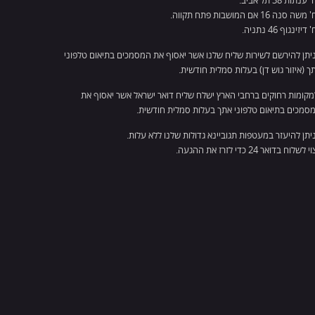
ענתות 38 תל אביב.
שה סנה 16 אם המושבות פתח תקווה.
דיזינגוף 46 נתניה.
ניתן להירשם לשירות שליח שלנו אשר יאסוף את המסמכים בתיאום טלפוני
ך (איזור גוש דן) בעלות סמלית חודשית.
מקומות רחוקים ברחבי הארץ ישלח שליח דואר ישראל אשר יאסוף את
סמכים בתיאום טלפוני אתך בעלות סמלית חודשית.
ניתן להיעזר במעטפות תגוביינא גדולות שלנו ללא עלות.
 לשלוח בדואר 24 כדי לזרז את ההגעה.