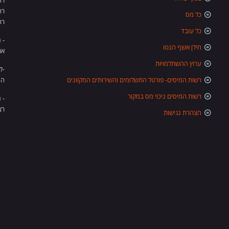
רח' 
רח' מ
כל מס
רח' 
כל עובד
- 
חילן אשף הנטו
את
ערוץ ההשתלמויות
-ל
רשות המיסים- פורטל התשלומים והשירותים המקוונים
המ
רשות המיסים ניכוי מס במקור
- 
רצוי
הצהרת נגישות